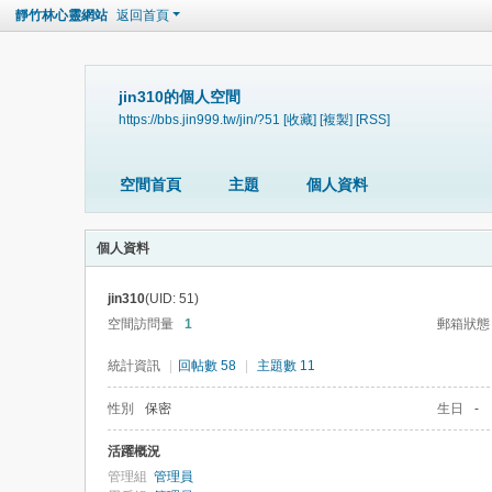
靜竹林心靈網站
返回首頁
jin310的個人空間
https://bbs.jin999.tw/jin/?51
[收藏]
[複製]
[RSS]
空間首頁
主題
個人資料
個人資料
jin310
(UID: 51)
空間訪問量
1
郵箱狀態
統計資訊
|
回帖數 58
|
主題數 11
性別
保密
生日
-
活躍概況
管理組
管理員