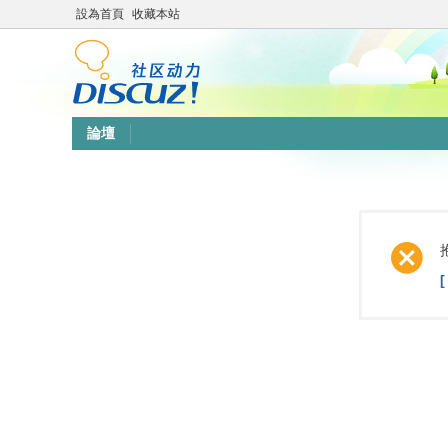
設為首頁
收藏本站
論壇