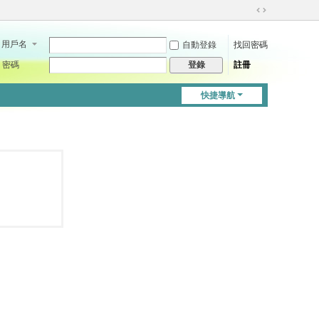
切
換
用戶名
自動登錄
找回密碼
到
寬
密碼
註冊
登錄
版
快捷導航