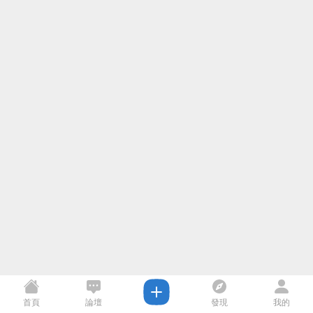
首頁
論壇
發現
我的