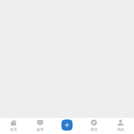
首頁
論壇
發現
我的