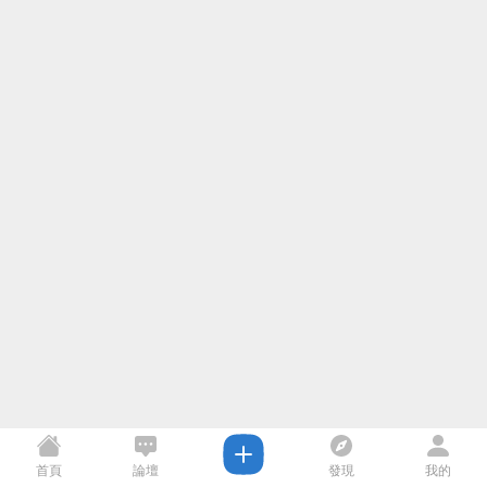
首頁
論壇
發現
我的