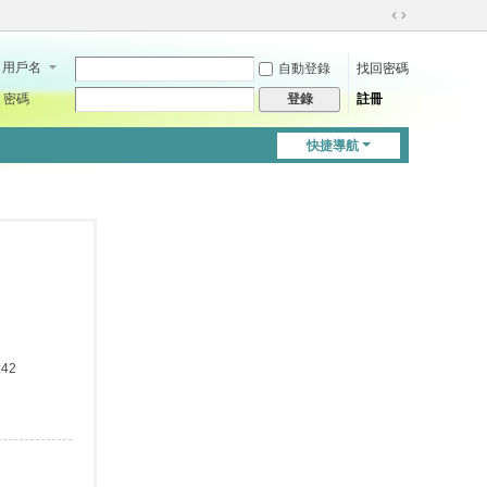
切
換
用戶名
自動登錄
找回密碼
到
寬
密碼
註冊
登錄
版
快捷導航
:42