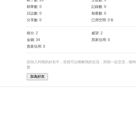
帖子數: 20
主題數: 3
精華數: 0
記錄數: 0
日誌數: 0
相冊數: 0
分享數: 0
已用空間: 0 B
積分: 2
威望: 2
金錢: 34
買家信用: 0
賣家信用: 0
請加入到我的好友中，您就可以瞭解我的近況，與我一起交流，隨時
繫
加為好友