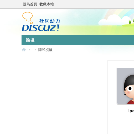
設為首頁
收藏本站
論壇
›
›
隱私提醒
靜
竹
林
心
靈
網
站
lp