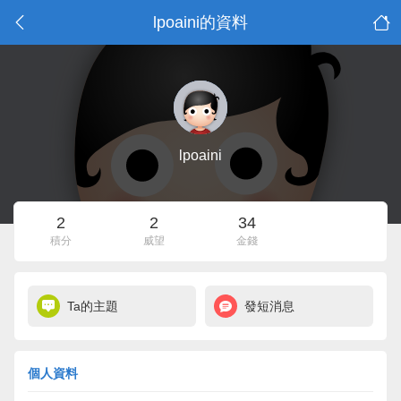
lpoaini的資料
lpoaini
2
2
34
積分
威望
金錢
Ta的主題
發短消息
個人資料