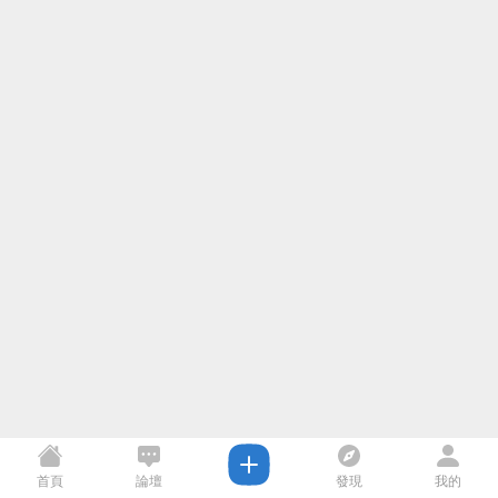
首頁
論壇
發現
我的