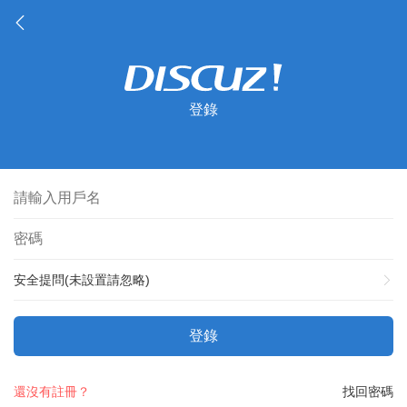
登錄
安全提問(未設置請忽略)
登錄
還沒有註冊？
找回密碼