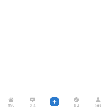
首頁
論壇
發現
我的