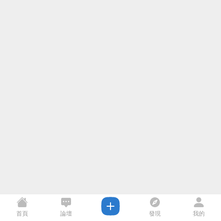
首頁
論壇
發現
我的