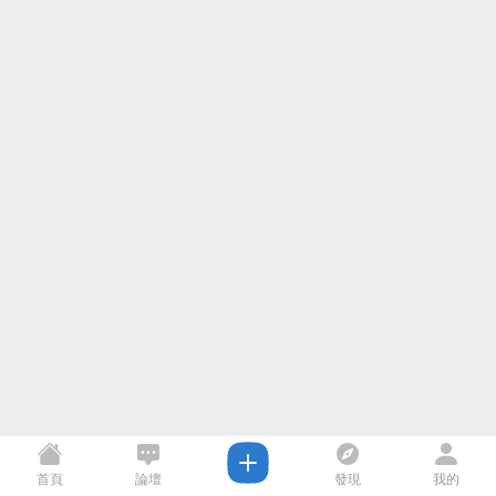
首頁
論壇
發現
我的