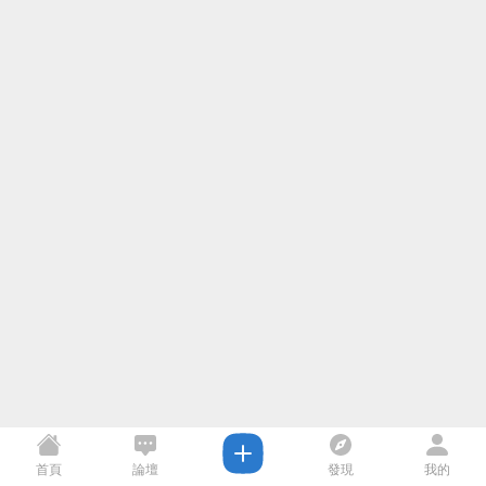
首頁
論壇
發現
我的