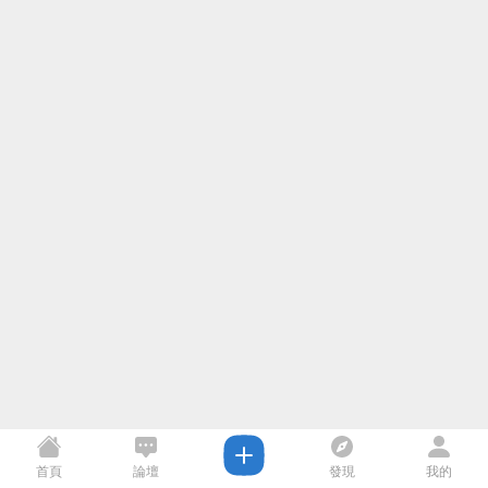
首頁
論壇
發現
我的