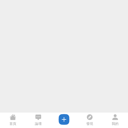
首頁
論壇
發現
我的