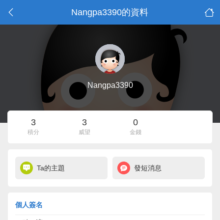
Nangpa3390的資料
Nangpa3390
3
3
0
積分
威望
金錢
Ta的主題
發短消息
個人簽名