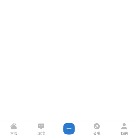
首頁
論壇
發現
我的