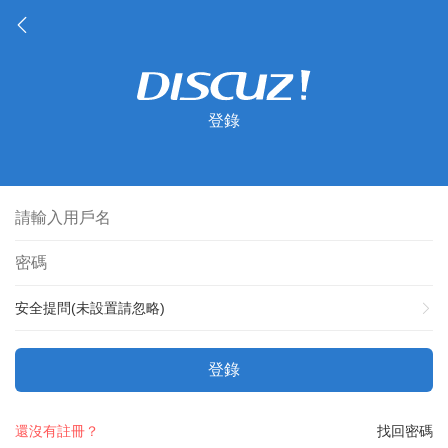
登錄
安全提問(未設置請忽略)
登錄
還沒有註冊？
找回密碼