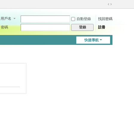
切
換
用戶名
自動登錄
找回密碼
到
寬
密碼
註冊
登錄
版
快捷導航