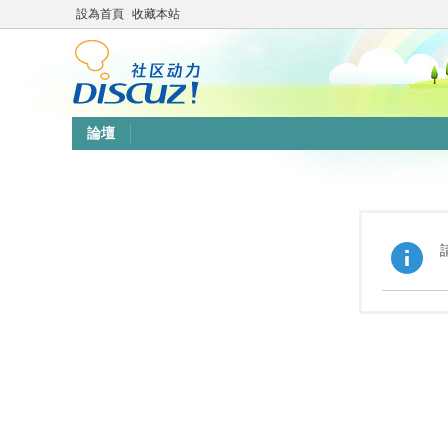
設為首頁
收藏本站
論壇