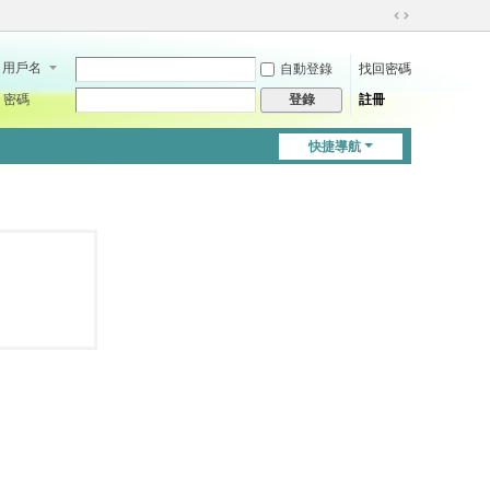
切
換
用戶名
自動登錄
找回密碼
到
寬
密碼
註冊
登錄
版
快捷導航