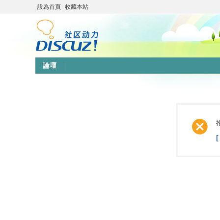
設為首頁
收藏本站
論壇