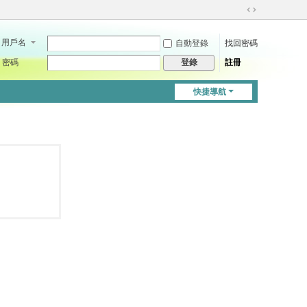
切
換
用戶名
自動登錄
找回密碼
到
寬
密碼
註冊
登錄
版
快捷導航