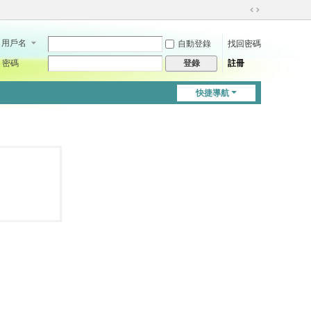
切
換
用戶名
自動登錄
找回密碼
到
寬
密碼
註冊
登錄
版
快捷導航