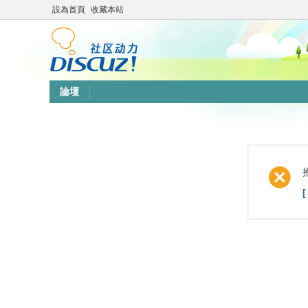
設為首頁
收藏本站
論壇