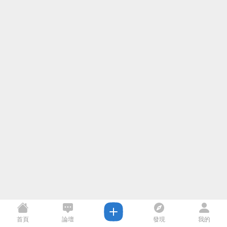
首頁
論壇
發現
我的