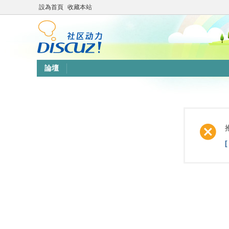
設為首頁
收藏本站
論壇