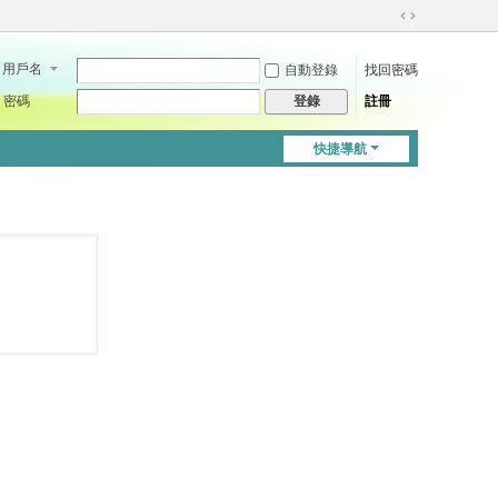
切
換
用戶名
自動登錄
找回密碼
到
寬
密碼
註冊
登錄
版
快捷導航