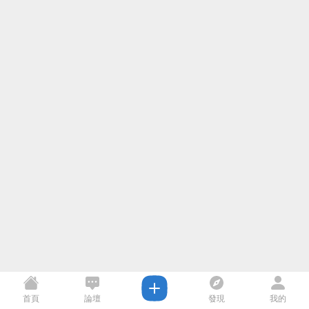
首頁
論壇
發現
我的