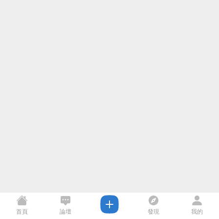
首頁
論壇
發現
我的