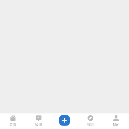
首頁
論壇
發現
我的