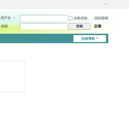
切
換
用戶名
自動登錄
找回密碼
到
寬
密碼
註冊
登錄
版
快捷導航