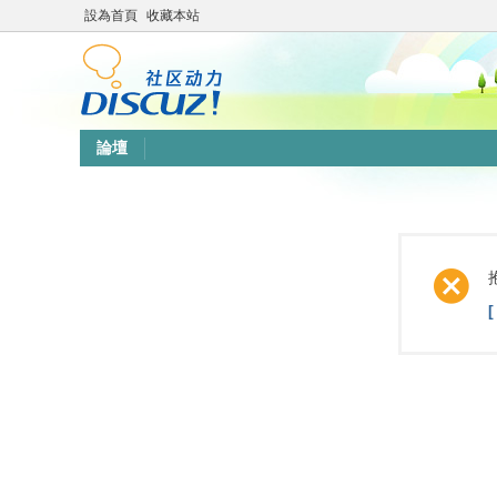
設為首頁
收藏本站
論壇