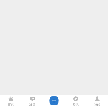
首頁
論壇
發現
我的