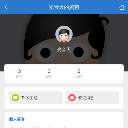
光音天的資料
光音天
3
3
0
積分
威望
金錢
Ta的主題
發短消息
個人簽名