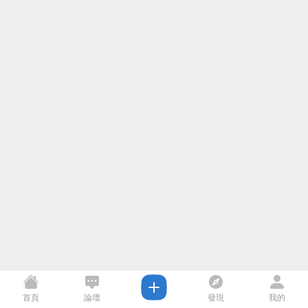
首頁
論壇
發現
我的