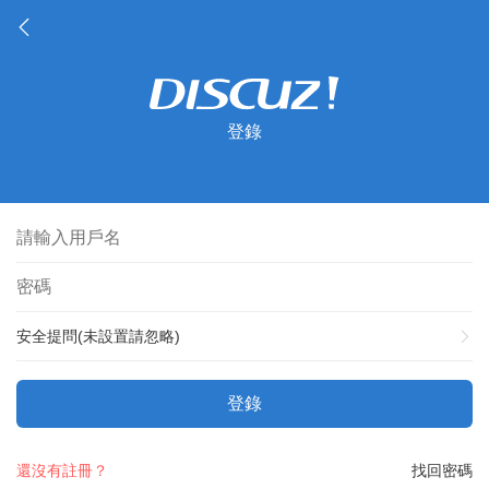
登錄
安全提問(未設置請忽略)
登錄
還沒有註冊？
找回密碼