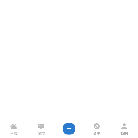
首頁
論壇
發現
我的