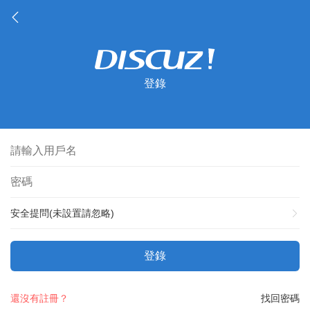
登錄
安全提問(未設置請忽略)
登錄
還沒有註冊？
找回密碼