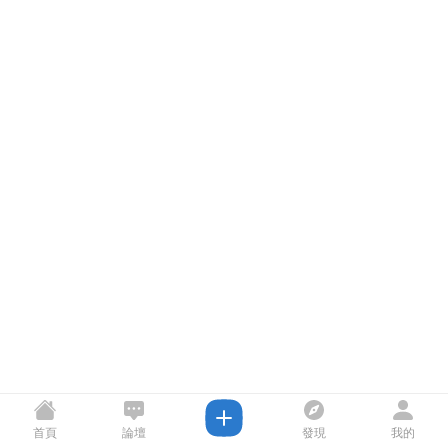
首頁
論壇
發現
我的