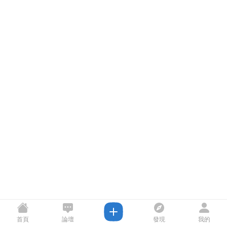
首頁
論壇
發現
我的