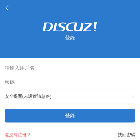
登錄
安全提問(未設置請忽略)
登錄
還沒有註冊？
找回密碼