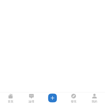
首頁
論壇
發現
我的