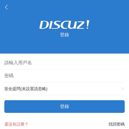
登錄
安全提問(未設置請忽略)
登錄
還沒有註冊？
找回密碼