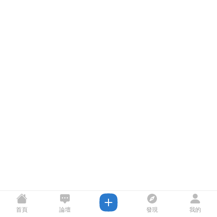
首頁
論壇
發現
我的