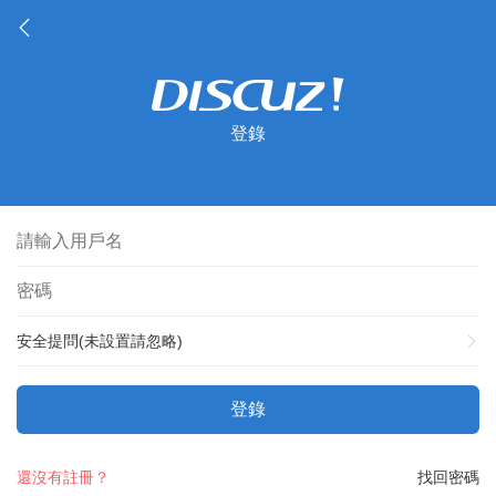
登錄
安全提問(未設置請忽略)
登錄
還沒有註冊？
找回密碼