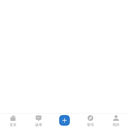
首頁
論壇
發現
我的