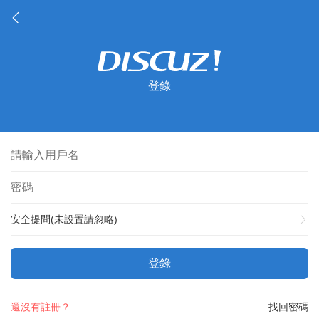
登錄
安全提問(未設置請忽略)
登錄
還沒有註冊？
找回密碼