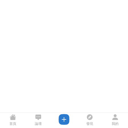
首頁
論壇
發現
我的