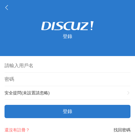
登錄
安全提問(未設置請忽略)
登錄
還沒有註冊？
找回密碼