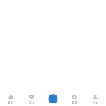
首頁
論壇
發現
我的