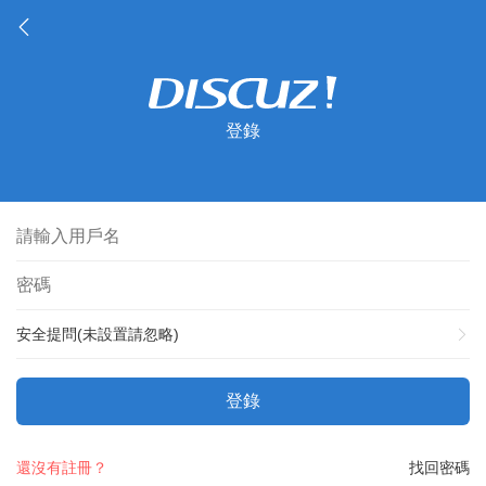
登錄
安全提問(未設置請忽略)
登錄
還沒有註冊？
找回密碼