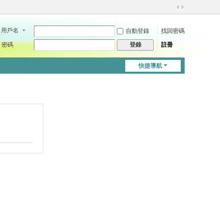
切
換
用戶名
自動登錄
找回密碼
到
寬
密碼
註冊
登錄
版
快捷導航