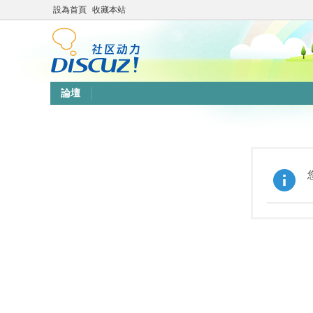
設為首頁
收藏本站
論壇