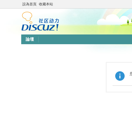
設為首頁
收藏本站
論壇