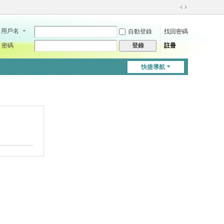
切
換
用戶名
自動登錄
找回密碼
到
寬
密碼
註冊
登錄
版
快捷導航