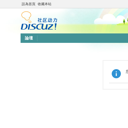
設為首頁
收藏本站
論壇