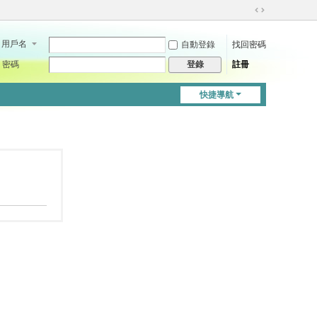
切
換
用戶名
自動登錄
找回密碼
到
寬
密碼
註冊
登錄
版
快捷導航