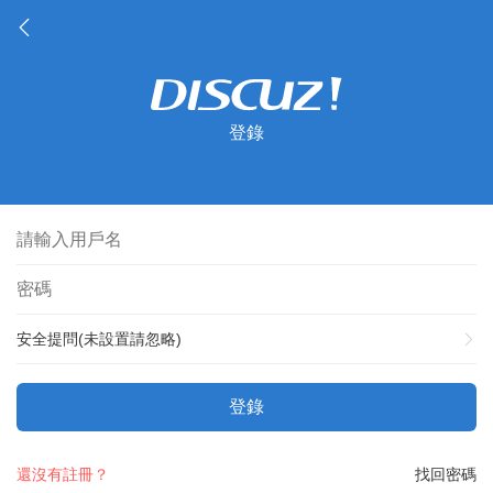
登錄
安全提問(未設置請忽略)
登錄
還沒有註冊？
找回密碼