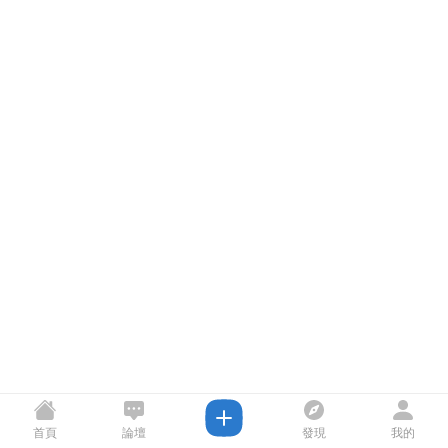
首頁
論壇
發現
我的