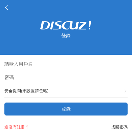
登錄
安全提問(未設置請忽略)
登錄
還沒有註冊？
找回密碼