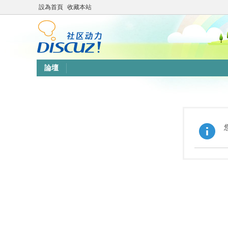
設為首頁
收藏本站
論壇