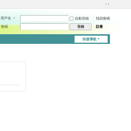
切
換
用戶名
自動登錄
找回密碼
到
寬
密碼
註冊
登錄
版
快捷導航