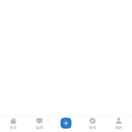
首頁
論壇
發現
我的