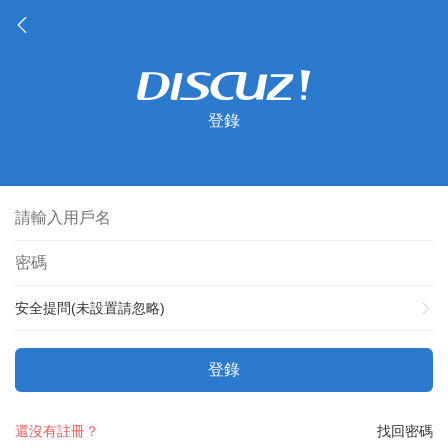
登錄
安全提問(未設置請忽略)
登錄
還沒有註冊？
找回密碼