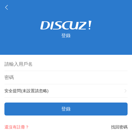
登錄
安全提問(未設置請忽略)
登錄
還沒有註冊？
找回密碼