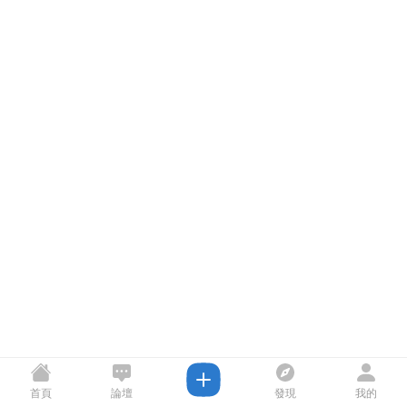
首頁
論壇
發現
我的