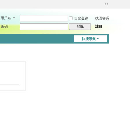
切
換
用戶名
自動登錄
找回密碼
到
寬
密碼
註冊
登錄
版
快捷導航