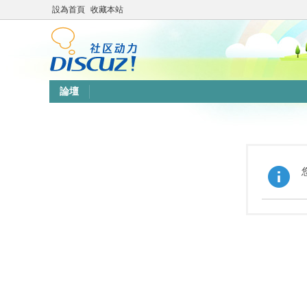
設為首頁
收藏本站
論壇