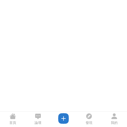
首頁
論壇
發現
我的