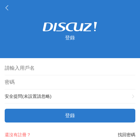
登錄
安全提問(未設置請忽略)
登錄
還沒有註冊？
找回密碼