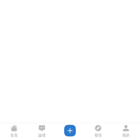
首頁
論壇
發現
我的