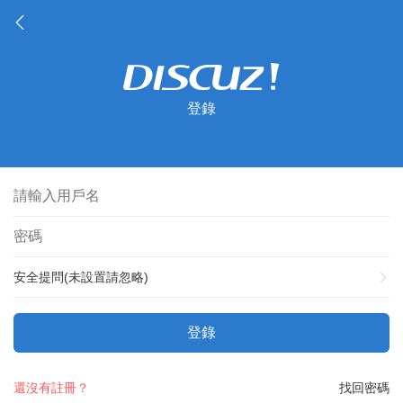
登錄
安全提問(未設置請忽略)
登錄
還沒有註冊？
找回密碼