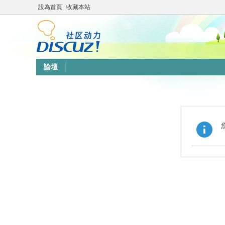
設為首頁
收藏本站
論壇