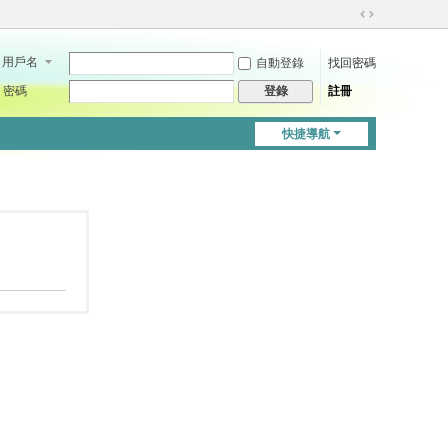
切
換
用戶名
自動登錄
找回密碼
到
寬
密碼
註冊
登錄
版
快捷導航