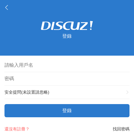
登錄
安全提問(未設置請忽略)
登錄
還沒有註冊？
找回密碼