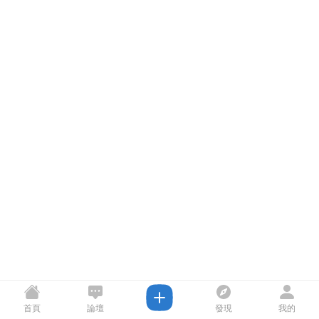
首頁
論壇
發現
我的